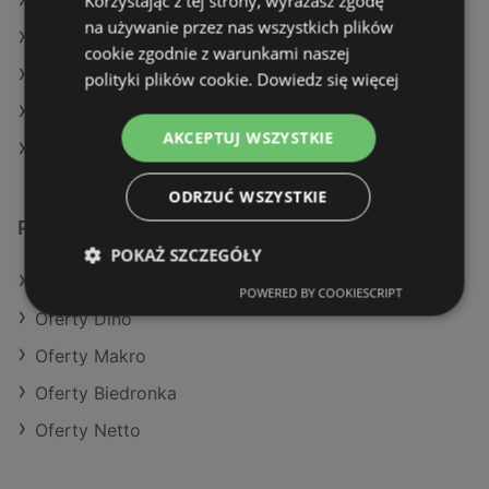
Korzystając z tej strony, wyrażasz zgodę
Aktualne gazetki Gram Market
na używanie przez nas wszystkich plików
Aktualne gazetki Biedronka
cookie zgodnie z warunkami naszej
Aktualne gazetki Makro
polityki plików cookie.
Dowiedz się więcej
Aktualne gazetki Action
AKCEPTUJ WSZYSTKIE
Sklepy Żabka w Międzyzdroje
ODRZUĆ WSZYSTKIE
Podobne sklepy detaliczne
POKAŻ SZCZEGÓŁY
Oferty Action
POWERED BY COOKIESCRIPT
Oferty Dino
Oferty Makro
Oferty Biedronka
Oferty Netto