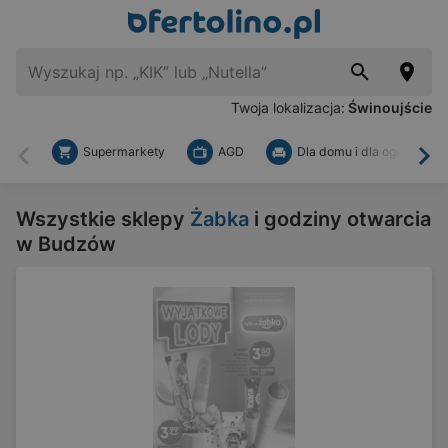
Twoja lokalizacja:
Świnoujście
Supermarkety
AGD
Dla domu i dla ogrodu
Wstecz
Dal
Wszystkie sklepy
Żabka
i godziny otwarcia
w Budzów