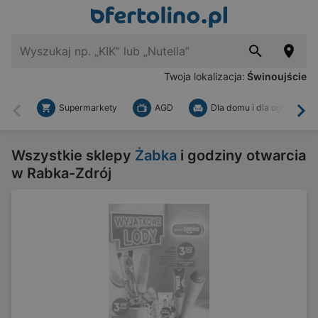
Twoja lokalizacja:
Świnoujście
Supermarkety
AGD
Dla domu i dla ogrodu
Wstecz
Dal
Wszystkie sklepy
Żabka
i godziny otwarcia
w Rabka-Zdrój