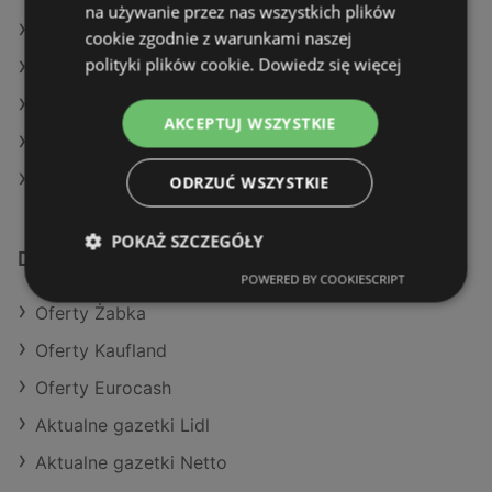
na używanie przez nas wszystkich plików
Żabka w Drezdenko
cookie zgodnie z warunkami naszej
polityki plików cookie.
Dowiedz się więcej
Żabka w Nowa Sól (Gmina)
Żabka w Żuromin
AKCEPTUJ WSZYSTKIE
Żabka w Dobrzeń Wielki
Żabka w Rymanów
ODRZUĆ WSZYSTKIE
POKAŻ SZCZEGÓŁY
Dodatkowe łącza
POWERED BY COOKIESCRIPT
Oferty Żabka
Oferty Kaufland
Oferty Eurocash
Aktualne gazetki Lidl
Aktualne gazetki Netto