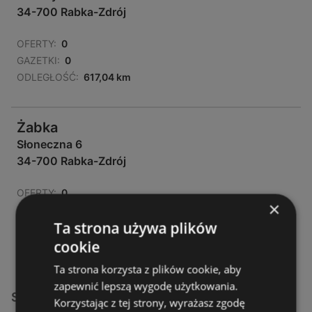
34-700 Rabka-Zdrój
OFERTY:
0
GAZETKI:
0
ODLEGŁOŚĆ:
617,04 km
Żabka
Słoneczna 6
34-700 Rabka-Zdrój
OFERTY:
0
×
GAZETKI:
0
Ta strona używa plików
ODLEGŁOŚĆ:
617,75 km
cookie
Ta strona korzysta z plików cookie, aby
zapewnić lepszą wygodę użytkowania.
Sklepy Żabka w:
Korzystając z tej strony, wyrażasz zgodę