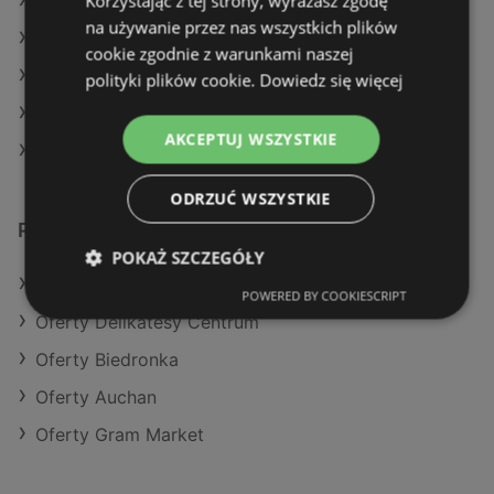
Korzystając z tej strony, wyrażasz zgodę
Aktualne gazetki E.Leclerc
na używanie przez nas wszystkich plików
Aktualne gazetki Aldi
cookie zgodnie z warunkami naszej
Aktualne gazetki Selgros
polityki plików cookie.
Dowiedz się więcej
Aktualne gazetki Biedronka
AKCEPTUJ WSZYSTKIE
Sklepy Żabka w Międzyzdroje
ODRZUĆ WSZYSTKIE
Podobne sklepy detaliczne
POKAŻ SZCZEGÓŁY
Oferty Eurocash
POWERED BY COOKIESCRIPT
Oferty Delikatesy Centrum
Oferty Biedronka
Oferty Auchan
Oferty Gram Market