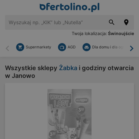
Twoja lokalizacja:
Świnoujście
Supermarkety
AGD
Dla domu i dla ogrodu
Wstecz
Dal
Wszystkie sklepy
Żabka
i godziny otwarcia
w Janowo