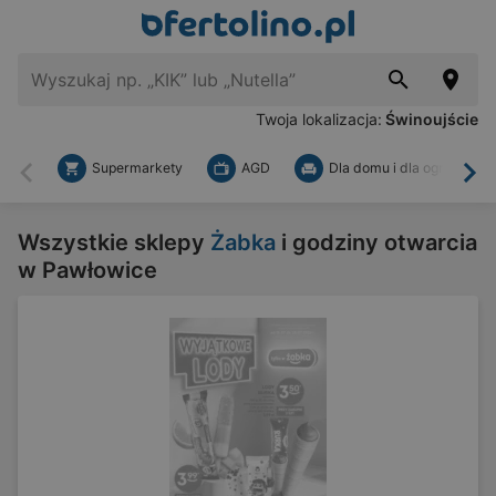
Twoja lokalizacja:
Świnoujście
Supermarkety
AGD
Dla domu i dla ogrodu
Wstecz
Dal
Wszystkie sklepy
Żabka
i godziny otwarcia
w Pawłowice