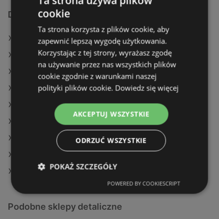
Ta strona używa plików
cookie
Dodatkowe łącza
Ta strona korzysta z plików cookie, aby
Oferty Żabka
zapewnić lepszą wygodę użytkowania.
Korzystając z tej strony, wyrażasz zgodę
Oferty POLOmarket
na używanie przez nas wszystkich plików
Oferty Delikatesy Centrum
cookie zgodnie z warunkami naszej
polityki plików cookie.
Dowiedz się więcej
Aktualne gazetki Carrefour
Aktualne gazetki Stokrotka
AKCEPTUJ WSZYSTKIE
Aktualne gazetki Dealz
Aktualne gazetki Delikatesy Centrum
ODRZUĆ WSZYSTKIE
Aktualne gazetki Lidl
POKAŻ SZCZEGÓŁY
Sklepy Żabka w Międzyzdroje
POWERED BY COOKIESCRIPT
Podobne sklepy detaliczne