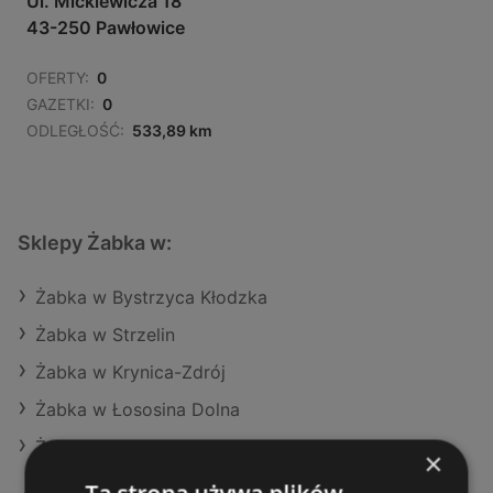
Ul. Mickiewicza 18
43-250 Pawłowice
OFERTY:
0
GAZETKI:
0
ODLEGŁOŚĆ:
533,89 km
Sklepy Żabka w:
Żabka w Bystrzyca Kłodzka
Żabka w Strzelin
Żabka w Krynica-Zdrój
Żabka w Łososina Dolna
Żabka w Branice
×