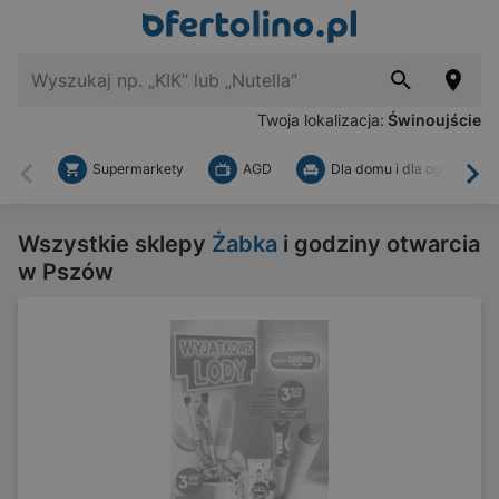
Twoja lokalizacja:
Świnoujście
Supermarkety
AGD
Dla domu i dla ogrodu
Wstecz
Dal
Wszystkie sklepy
Żabka
i godziny otwarcia
w Pszów