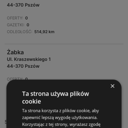
44-370 Pszów
OFERTY:
0
GAZETKI:
0
ODLEGŁOŚĆ:
514,92 km
Żabka
Ul. Kraszewskiego 1
44-370 Pszów
OFERTY:
0
×
GAZETKI:
0
Ta strona używa plików
ODLEGŁOŚĆ:
515,27 km
cookie
Ta strona korzysta z plików cookie, aby
zapewnić lepszą wygodę użytkowania.
Sklepy Żabka w:
Korzystając z tej strony, wyrażasz zgodę