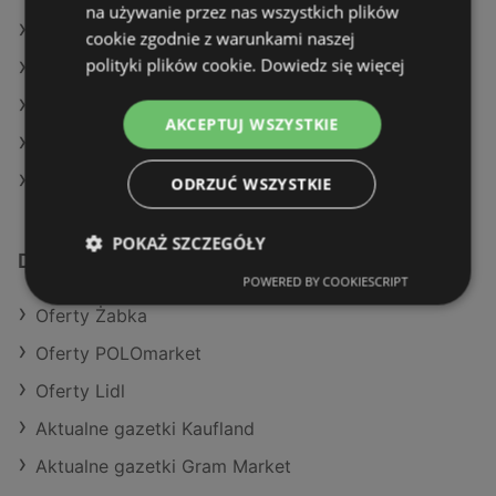
na używanie przez nas wszystkich plików
Żabka w Jabłonna
cookie zgodnie z warunkami naszej
polityki plików cookie.
Dowiedz się więcej
Żabka w Konstancin-Jeziorna
Żabka w Nisko
AKCEPTUJ WSZYSTKIE
Żabka w Czarna Dąbrówka
Żabka w Kolbudy
ODRZUĆ WSZYSTKIE
POKAŻ SZCZEGÓŁY
Dodatkowe łącza
POWERED BY COOKIESCRIPT
Oferty Żabka
Oferty POLOmarket
Oferty Lidl
Aktualne gazetki Kaufland
Aktualne gazetki Gram Market