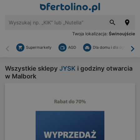
Twoja lokalizacja:
Świnoujście
Supermarkety
AGD
Dla domu i dla ogrodu
Wstecz
Dal
Wszystkie sklepy
JYSK
i godziny otwarcia
w Malbork