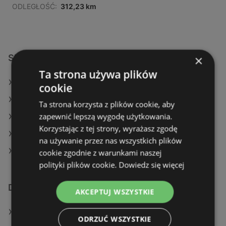
ODLEGŁOŚĆ:
312,23 km
Sklepy JYSK w:
×
Ta strona używa plików
JYSK w Tomaszów Lubelski (Gmina)
cookie
JYSK w Wołomin
Ta strona korzysta z plików cookie, aby
zapewnić lepszą wygodę użytkowania.
JYSK w Nysa
Korzystając z tej strony, wyrażasz zgodę
JYSK w Suchy Las
na używanie przez nas wszystkich plików
JYSK w Bełchatów (Gmina)
cookie zgodnie z warunkami naszej
polityki plików cookie.
Dowiedz się więcej
Dodatkowe łącza
AKCEPTUJ WSZYSTKIE
Oferty JYSK
ODRZUĆ WSZYSTKIE