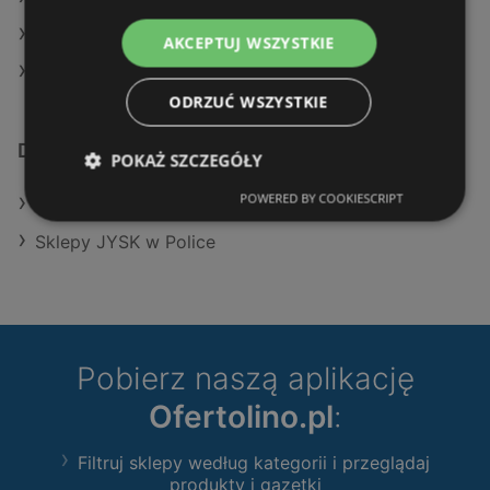
JYSK w Iława (Gmina)
AKCEPTUJ WSZYSTKIE
JYSK w Środa Wielkopolska
ODRZUĆ WSZYSTKIE
Dodatkowe łącza
POKAŻ SZCZEGÓŁY
POWERED BY COOKIESCRIPT
Oferty JYSK
Sklepy JYSK w Police
Pobierz naszą aplikację
Ofertolino.pl
:
Filtruj sklepy według kategorii i przeglądaj
produkty i gazetki