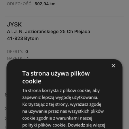
ODLEGŁOŚĆ:
502,94 km
JYSK
Al. J. N. Jeziorańskiego 25 Ch Plejada
41-923 Bytom
OFERTY:
0
GAZETKI:
1
×
ODLEGŁOŚĆ:
504,13 km
Ta strona używa plików
cookie
Ta strona korzysta z plików cookie, aby
Sklepy JYSK w:
zapewnić lepszą wygodę użytkowania.
Korzystając z tej strony, wyrażasz zgodę
JYSK w Radzyń Podlaski
na używanie przez nas wszystkich plików
cookie zgodnie z warunkami naszej
JYSK w Wyszków
polityki plików cookie.
Dowiedz się więcej
JYSK w Namysłów