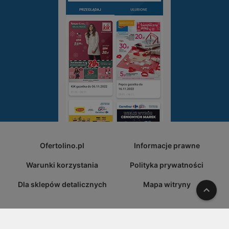
Ofertolino.pl
Informacje prawne
Warunki korzystania
Polityka prywatności
Dla sklepów detalicznych
Mapa witryny
W gó