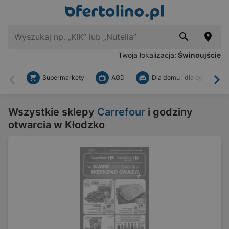
Twoja lokalizacja:
Świnoujście
Supermarkety
AGD
Dla domu i dla ogrodu
Wstecz
Dal
Wszystkie sklepy
Carrefour
i godziny
otwarcia w Kłodzko