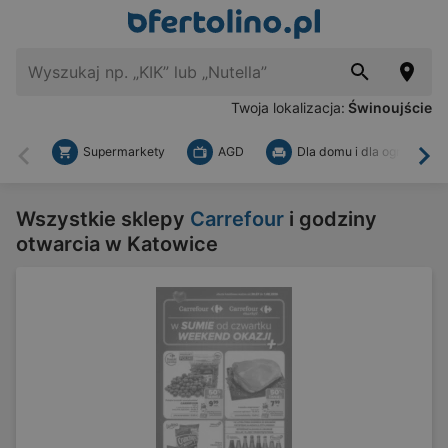
Twoja lokalizacja:
Świnoujście
Supermarkety
AGD
Dla domu i dla ogrodu
Wstecz
Dal
Wszystkie sklepy
Carrefour
i godziny
otwarcia w Katowice