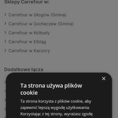
Sklepy Carrefour w:
Carrefour w Głogów (Gmina)
Carrefour w Sochaczew (Gmina)
Carrefour w Kolbudy
Carrefour w Elbląg
Carrefour w Kaczory
Dodatkowe łącza
×
Oferty Carrefour
Ta strona używa plików
cookie
Oferty Selgros
Oferty Żabka
Ta strona korzysta z plików cookie, aby
zapewnić lepszą wygodę użytkowania.
Aktualne gazetki Gram Market
Korzystając z tej strony, wyrażasz zgodę