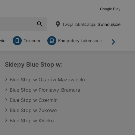
Google Play
Twoja lokalizacja:
Świnoujście
wie
Telecom
Komputery i akcesoria
Sklepy
Dalej
Sklepy Blue Stop w:
Blue Stop w Ożarów Mazowiecki
Blue Stop w Płoniawy-Bramura
Blue Stop w Czermin
Blue Stop w Żukowo
Blue Stop w Kłecko