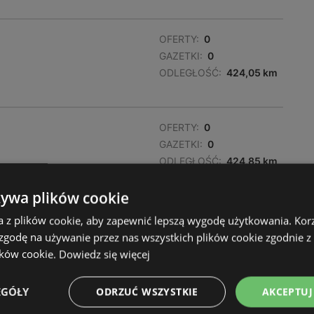
OFERTY:
0
GAZETKI:
0
ODLEGŁOŚĆ:
424,05 km
OFERTY:
0
GAZETKI:
0
ODLEGŁOŚĆ:
424,85 km
żywa plików cookie
a z plików cookie, aby zapewnić lepszą wygodę użytkowania. Korzy
 zgodę na używanie przez nas wszystkich plików cookie zgodnie 
ików cookie.
Dowiedz się więcej
EGÓŁY
ODRZUĆ WSZYSTKIE
AKCEPTUJ