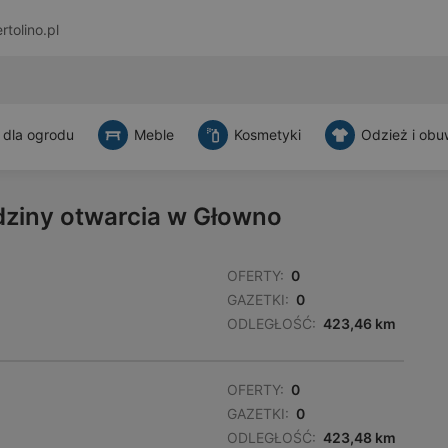
rtolino.pl
 dla ogrodu
Meble
Kosmetyki
Odzież i obu
odziny otwarcia w Głowno
OFERTY:
0
GAZETKI:
0
ODLEGŁOŚĆ:
423,46 km
OFERTY:
0
GAZETKI:
0
ODLEGŁOŚĆ:
423,48 km