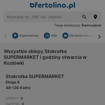
Twoja lokalizacja:
Świnoujście
Supermarkety
AGD
Dla domu i dla ogrodu
Wstecz
Dal
Wszystkie sklepy Stokrotka
SUPERMARKET i godziny otwarcia w
Kozłówki
Stokrotka SUPERMARKET
Długa 8
48-130 Kietrz
OFERTY:
0
GAZETKI:
0