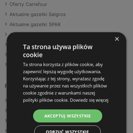
Oferty Carrefour
Aktualne gazetki Selgros
Aktualne gazetki SPAR
Aktualne gazetki Kaufland
×
Aktualne gazetki Auchan
Ta strona używa plików
cookie
Aktualne gazetki E.Leclerc
Ta strona korzysta z plików cookie, aby
Sklepy Stokrotka SUPERMARKET w Police
zapewnić lepszą wygodę użytkowania.
Korzystając z tej strony, wyrażasz zgodę
na używanie przez nas wszystkich plików
Podobne sklepy detaliczne
cookie zgodnie z warunkami naszej
polityki plików cookie.
Dowiedz się więcej
Oferty Dino
Oferty Makro
AKCEPTUJ WSZYSTKIE
Oferty Selgros
Oferty Netto
ODRZUĆ WSZYSTKIE