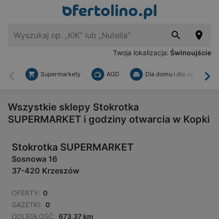
Twoja lokalizacja:
Świnoujście
Supermarkety
AGD
Dla domu i dla ogrodu
Wstecz
Dal
Wszystkie sklepy Stokrotka
SUPERMARKET i godziny otwarcia w Kopki
Stokrotka SUPERMARKET
Sosnowa 16
37-420 Krzeszów
OFERTY:
0
GAZETKI:
0
ODLEGŁOŚĆ:
673,37 km