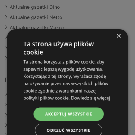
Aktualne gazetki Dino
Aktualne gazetki Netto
Aktualne gazetki Makro
×
Aktualne gazetki POLOmarket
Ta strona używa plików
Aktualne gazetki Stokrotka
cookie
Sklepy Stokrotka SUPERMARKET w Police
Ta strona korzysta z plików cookie, aby
zapewnić lepszą wygodę użytkowania.
Korzystając z tej strony, wyrażasz zgodę
Podobne sklepy detaliczne
na używanie przez nas wszystkich plików
cookie zgodnie z warunkami naszej
Oferty Kaufland
polityki plików cookie.
Dowiedz się więcej
Oferty Eurocash
AKCEPTUJ WSZYSTKIE
Oferty Stokrotka
Oferty Carrefour
ODRZUĆ WSZYSTKIE