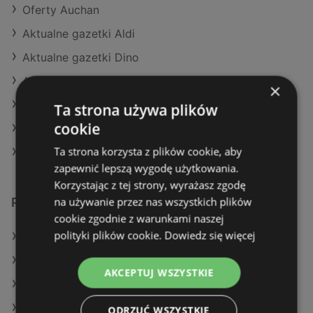
Oferty Auchan
Aktualne gazetki Aldi
Aktualne gazetki Dino
Aktualne gazetki Dealz
×
Aktualne gazetki Auchan
Ta strona używa plików
cookie
Aktualne gazetki Gram Market
Ta strona korzysta z plików cookie, aby
Sklepy Stokrotka SUPERMARKET w Police
zapewnić lepszą wygodę użytkowania.
Korzystając z tej strony, wyrażasz zgodę
na używanie przez nas wszystkich plików
Podobne sklepy detaliczne
cookie zgodnie z warunkami naszej
polityki plików cookie.
Dowiedz się więcej
Oferty POLOmarket
Oferty Eurocash
AKCEPTUJ WSZYSTKIE
Oferty Stokrotka
Oferty SPAR
ODRZUĆ WSZYSTKIE