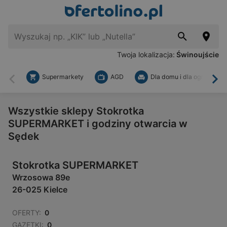
Twoja lokalizacja:
Świnoujście
Supermarkety
AGD
Dla domu i dla ogrodu
Wstecz
Dal
Wszystkie sklepy Stokrotka
SUPERMARKET i godziny otwarcia w
Sędek
Stokrotka SUPERMARKET
Wrzosowa 89e
26-025 Kielce
OFERTY:
0
GAZETKI:
0