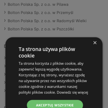
Bolton Polska Sp. z o.o. w Pilawa
Bolton Polska Sp. z o.o. w Przemyśl
Bolton Polska Sp. z o.o. w Radomyśl Wielki
Bolton Polska Sp. z o.o. w Pszczółki
×
Dodatkowe łącza
Ta strona używa plików
cookie
Oferty Leroy Merlin
Ta strona korzysta z plików cookie, aby
Oferty Castorama
zapewnić lepszą wygodę użytkowania.
Aktualne gazetki OBI
Korzystając z tej strony, wyrażasz zgodę
na używanie przez nas wszystkich plików
Aktualne gazetki Leroy Merlin
cookie zgodnie z warunkami naszej
Aktualne gazetki Castorama
polityki plików cookie.
Dowiedz się więcej
AKCEPTUJ WSZYSTKIE