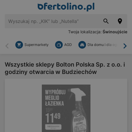
Twoja lokalizacja:
Świnoujście
Supermarkety
AGD
Dla domu i dla ogrodu
Wstecz
Dal
Wszystkie sklepy Bolton Polska Sp. z o.o. i
godziny otwarcia w Budziechów