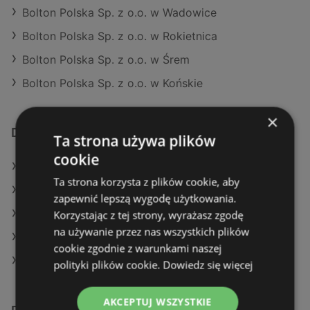
Bolton Polska Sp. z o.o. w Wadowice
Bolton Polska Sp. z o.o. w Rokietnica
Bolton Polska Sp. z o.o. w Śrem
Bolton Polska Sp. z o.o. w Końskie
×
Dodatkowe łącza
Ta strona używa plików
cookie
Oferty Castorama
Ta strona korzysta z plików cookie, aby
Oferty OBI
zapewnić lepszą wygodę użytkowania.
Aktualne gazetki Castorama
Korzystając z tej strony, wyrażasz zgodę
na używanie przez nas wszystkich plików
Aktualne gazetki Leroy Merlin
cookie zgodnie z warunkami naszej
Aktualne gazetki OBI
polityki plików cookie.
Dowiedz się więcej
AKCEPTUJ WSZYSTKIE