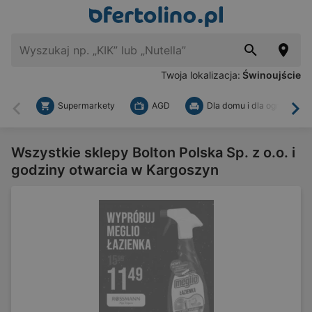
Twoja lokalizacja:
Świnoujście
Supermarkety
AGD
Dla domu i dla ogrodu
Wstecz
Dal
Wszystkie sklepy Bolton Polska Sp. z o.o. i
godziny otwarcia w Kargoszyn