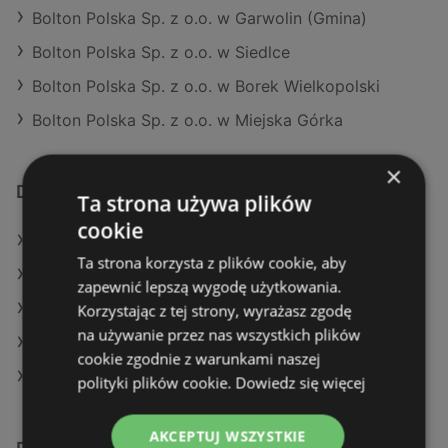
Bolton Polska Sp. z o.o. w Garwolin (Gmina)
Bolton Polska Sp. z o.o. w Siedlce
Bolton Polska Sp. z o.o. w Borek Wielkopolski
Bolton Polska Sp. z o.o. w Miejska Górka
×
Dodatkowe łącza
Ta strona używa plików
cookie
Oferty Leroy Merlin
Ta strona korzysta z plików cookie, aby
Oferty OBI
zapewnić lepszą wygodę użytkowania.
Aktualne gazetki OBI
Korzystając z tej strony, wyrażasz zgodę
na używanie przez nas wszystkich plików
Aktualne gazetki Castorama
cookie zgodnie z warunkami naszej
Aktualne gazetki Leroy Merlin
polityki plików cookie.
Dowiedz się więcej
AKCEPTUJ WSZYSTKIE