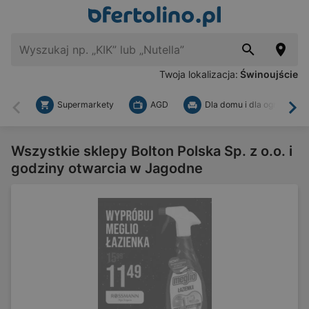
Twoja lokalizacja:
Świnoujście
Supermarkety
AGD
Dla domu i dla ogrodu
Wstecz
Dal
Wszystkie sklepy Bolton Polska Sp. z o.o. i
godziny otwarcia w Jagodne