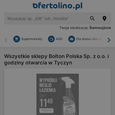
Twoja lokalizacja:
Świnoujście
Supermarkety
AGD
Dla domu i dla ogrodu
Wstecz
Dal
Wszystkie sklepy Bolton Polska Sp. z o.o. i
godziny otwarcia w Tyczyn