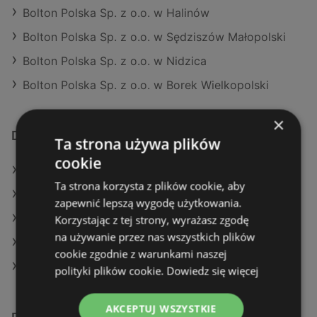
Bolton Polska Sp. z o.o. w Halinów
Bolton Polska Sp. z o.o. w Sędziszów Małopolski
Bolton Polska Sp. z o.o. w Nidzica
Bolton Polska Sp. z o.o. w Borek Wielkopolski
×
Dodatkowe łącza
Ta strona używa plików
cookie
Oferty Leroy Merlin
Ta strona korzysta z plików cookie, aby
Oferty OBI
zapewnić lepszą wygodę użytkowania.
Aktualne gazetki OBI
Korzystając z tej strony, wyrażasz zgodę
na używanie przez nas wszystkich plików
Aktualne gazetki Leroy Merlin
cookie zgodnie z warunkami naszej
Aktualne gazetki Castorama
polityki plików cookie.
Dowiedz się więcej
AKCEPTUJ WSZYSTKIE