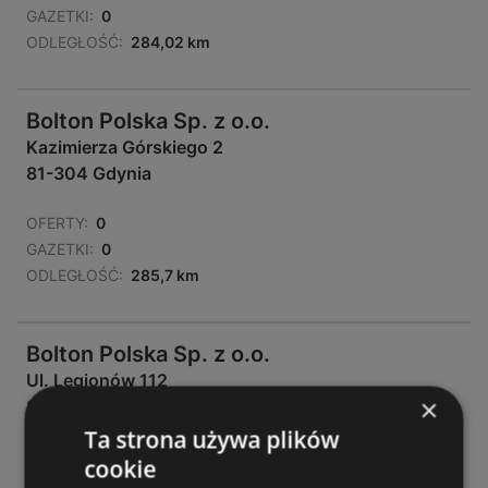
GAZETKI:
0
ODLEGŁOŚĆ:
284,02 km
Bolton Polska Sp. z o.o.
Kazimierza Górskiego 2
81-304 Gdynia
OFERTY:
0
GAZETKI:
0
ODLEGŁOŚĆ:
285,7 km
Bolton Polska Sp. z o.o.
Ul. Legionów 112
×
81-472 Gdynia
Ta strona używa plików
OFERTY:
0
cookie
GAZETKI:
0