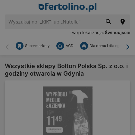
Twoja lokalizacja:
Świnoujście
Supermarkety
AGD
Dla domu i dla ogrodu
Wstecz
Dal
Wszystkie sklepy Bolton Polska Sp. z o.o. i
godziny otwarcia w Gdynia