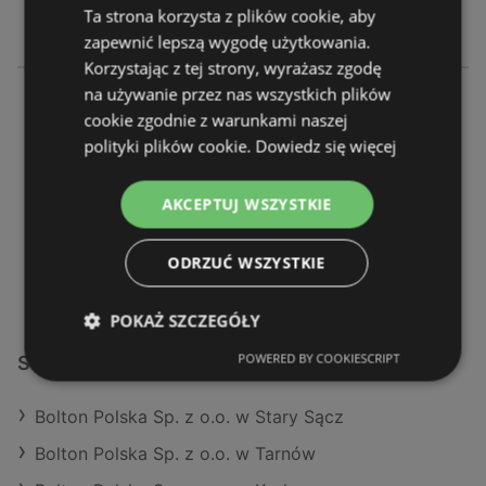
Ta strona korzysta z plików cookie, aby
ODLEGŁOŚĆ:
285,96 km
zapewnić lepszą wygodę użytkowania.
Korzystając z tej strony, wyrażasz zgodę
na używanie przez nas wszystkich plików
Bolton Polska Sp. z o.o.
cookie zgodnie z warunkami naszej
Al. Zwycięstwa 256
polityki plików cookie.
Dowiedz się więcej
81-525 Gdynia
OFERTY:
0
AKCEPTUJ WSZYSTKIE
GAZETKI:
0
ODLEGŁOŚĆ:
286,19 km
ODRZUĆ WSZYSTKIE
POKAŻ SZCZEGÓŁY
POWERED BY COOKIESCRIPT
Sklepy Bolton Polska Sp. z o.o. w:
Bolton Polska Sp. z o.o. w Stary Sącz
Bolton Polska Sp. z o.o. w Tarnów