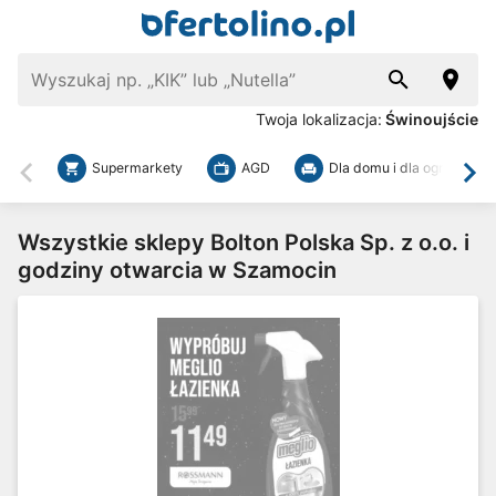
Twoja lokalizacja:
Świnoujście
Supermarkety
AGD
Dla domu i dla ogrodu
Wstecz
Dal
Wszystkie sklepy Bolton Polska Sp. z o.o. i
godziny otwarcia w Szamocin