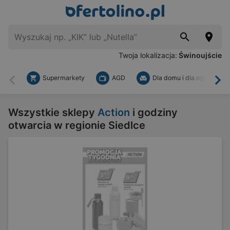
Twoja lokalizacja:
Świnoujście
Supermarkety
AGD
Dla domu i dla ogrodu
Wstecz
Dal
Wszystkie sklepy
Action
i godziny
otwarcia w regionie Siedlce