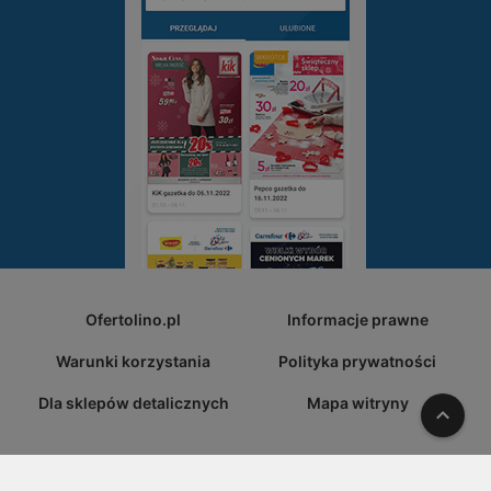
Ofertolino.pl
Informacje prawne
Warunki korzystania
Polityka prywatności
Dla sklepów detalicznych
Mapa witryny
W gó