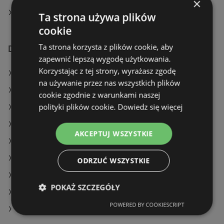
×
Action w Trzcianka
Ta strona używa plików
cookie
Ta strona korzysta z plików cookie, aby
Dodatkowe łącza
zapewnić lepszą wygodę użytkowania.
Korzystając z tej strony, wyrażasz zgodę
Oferty Action
na używanie przez nas wszystkich plików
Oferty POLOmarket
cookie zgodnie z warunkami naszej
polityki plików cookie.
Dowiedz się więcej
Oferty Carrefour
Aktualne gazetki Dino
AKCEPTUJ WSZYSTKIE
Aktualne gazetki Aldi
Aktualne gazetki Carrefour
ODRZUĆ WSZYSTKIE
Aktualne gazetki Biedronka
POKAŻ SZCZEGÓŁY
Aktualne gazetki POLOmarket
POWERED BY COOKIESCRIPT
Sklepy Action w Police