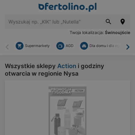
Twoja lokalizacja:
Świnoujście
Supermarkety
AGD
Dla domu i dla ogrodu
Wstecz
Dal
Wszystkie sklepy
Action
i godziny
otwarcia w regionie Nysa