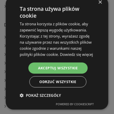
×
Action w Opoczno
Ta strona używa plików
cookie
Ta strona korzysta z plików cookie, aby
Dodatkowe łącza
zapewnić lepszą wygodę użytkowania.
Korzystając z tej strony, wyrażasz zgodę
Oferty Action
na używanie przez nas wszystkich plików
Oferty Kaufland
cookie zgodnie z warunkami naszej
polityki plików cookie.
Dowiedz się więcej
Oferty Lidl
Aktualne gazetki Gram Market
AKCEPTUJ WSZYSTKIE
Aktualne gazetki Dealz
Aktualne gazetki Stokrotka
ODRZUĆ WSZYSTKIE
Aktualne gazetki Lidl
POKAŻ SZCZEGÓŁY
Aktualne gazetki Dino
POWERED BY COOKIESCRIPT
Sklepy Action w Police