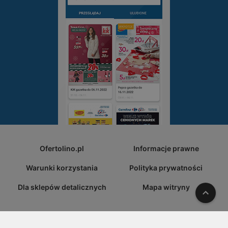
Ofertolino.pl
Informacje prawne
Warunki korzystania
Polityka prywatności
Dla sklepów detalicznych
Mapa witryny
W gó