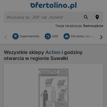
Twoja lokalizacja:
Świnoujście
Supermarkety
AGD
Dla domu i dla ogrodu
Wstecz
Dal
Wszystkie sklepy
Action
i godziny
otwarcia w regionie Suwałki