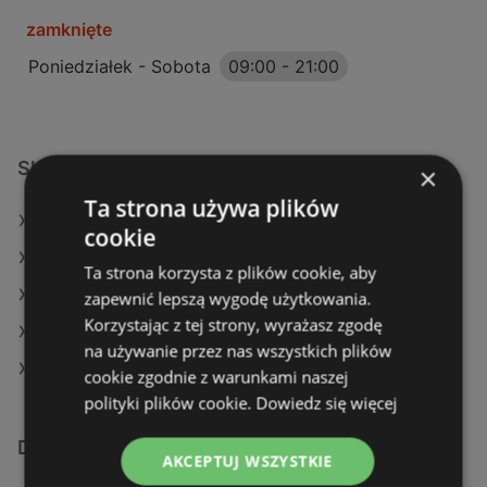
zamknięte
Poniedziałek - Sobota
09:00
-
21:00
Sklepy Action w:
×
Ta strona używa plików
Action w Góra
cookie
Action w Krasnystaw (Gmina)
Ta strona korzysta z plików cookie, aby
Action w Sulechów
zapewnić lepszą wygodę użytkowania.
Korzystając z tej strony, wyrażasz zgodę
Action w Garwolin (Gmina)
na używanie przez nas wszystkich plików
Action w Pułtusk
cookie zgodnie z warunkami naszej
polityki plików cookie.
Dowiedz się więcej
Dodatkowe łącza
AKCEPTUJ WSZYSTKIE