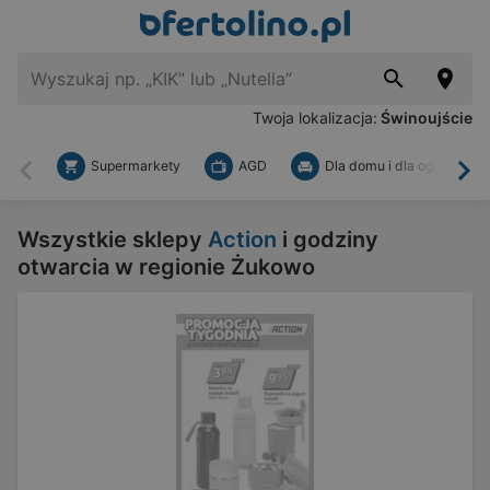
Twoja lokalizacja:
Świnoujście
Supermarkety
AGD
Dla domu i dla ogrodu
Wstecz
Dal
Wszystkie sklepy
Action
i godziny
otwarcia w regionie Żukowo