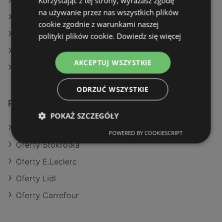
Korzystając z tej strony, wyrażasz zgodę
Aktualne gazetki Delikatesy Centrum
na używanie przez nas wszystkich plików
Aktualne gazetki Eurocash
cookie zgodnie z warunkami naszej
Aktualne gazetki E.Leclerc
polityki plików cookie.
Dowiedz się więcej
Aktualne gazetki Lidl
AKCEPTUJ WSZYSTKIE
Sklepy Action w Police
ODRZUĆ WSZYSTKIE
Podobne sklepy detaliczne
POKAŻ SZCZEGÓŁY
Oferty POLOmarket
POWERED BY COOKIESCRIPT
Oferty Stokrotka
Oferty E.Leclerc
Oferty Lidl
Oferty Carrefour