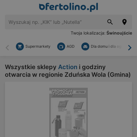
Twoja lokalizacja:
Świnoujście
Supermarkety
AGD
Dla domu i dla ogrodu
Wstecz
Dal
Wszystkie sklepy
Action
i godziny
otwarcia w regionie Zduńska Wola (Gmina)