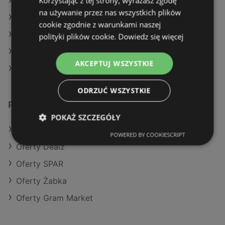
Korzystając z tej strony, wyrażasz zgodę
Aktualne gazetki Dealz
na używanie przez nas wszystkich plików
Aktualne gazetki Carrefour
cookie zgodnie z warunkami naszej
Aktualne gazetki POLOmarket
polityki plików cookie.
Dowiedz się więcej
Aktualne gazetki SPAR
AKCEPTUJ WSZYSTKIE
Sklepy Action w Police
ODRZUĆ WSZYSTKIE
Podobne sklepy detaliczne
POKAŻ SZCZEGÓŁY
Oferty Kaufland
POWERED BY COOKIESCRIPT
Oferty Dealz
Oferty SPAR
Oferty Żabka
Oferty Gram Market