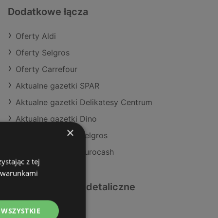
Dodatkowe łącza
Oferty Aldi
Oferty Selgros
Oferty Carrefour
Aktualne gazetki SPAR
Aktualne gazetki Delikatesy Centrum
Aktualne gazetki Dino
×
Aktualne gazetki Selgros
Aktualne gazetki Eurocash
stając z tej
z warunkami
Podobne sklepy detaliczne
 WSZYSTKIE
Oferty Dino