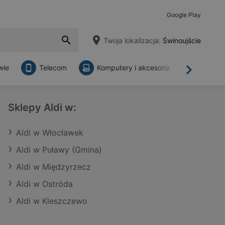
Google Play
Twoja lokalizacja:
Świnoujście
wie
Telecom
Komputery i akcesoria
Sklepy
Dalej
Sklepy Aldi w:
Aldi w Włocławek
Aldi w Puławy (Gmina)
Aldi w Międzyrzecz
Aldi w Ostróda
Aldi w Kleszczewo