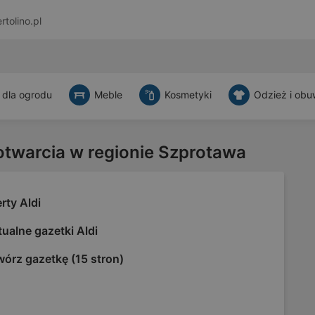
rtolino.pl
 dla ogrodu
Meble
Kosmetyki
Odzież i obu
otwarcia w regionie Szprotawa
rty Aldi
ualne gazetki Aldi
órz gazetkę (15 stron)