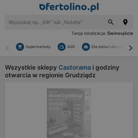
Twoja lokalizacja:
Świnoujście
Supermarkety
AGD
Dla domu i dla ogrodu
Wstecz
Dal
Wszystkie sklepy
Castorama
i godziny
otwarcia w regionie Grudziądz