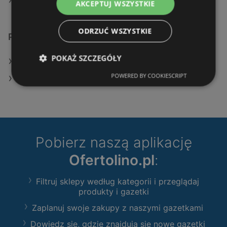
Aktualne gazetki OBI
AKCEPTUJ WSZYSTKIE
ODRZUĆ WSZYSTKIE
Podobne sklepy detaliczne
POKAŻ SZCZEGÓŁY
Oferty Leroy Merlin
POWERED BY COOKIESCRIPT
Oferty OBI
Pobierz naszą aplikację
Ofertolino.pl
:
Filtruj sklepy według kategorii i przeglądaj
produkty i gazetki
Zaplanuj swoje zakupy z naszymi gazetkami
Dowiedz się, gdzie znajdują się nowe gazetki