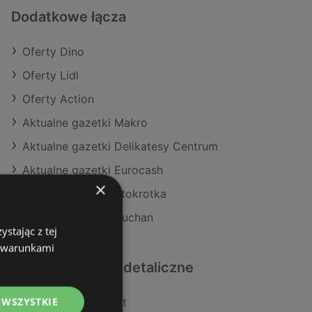
Dodatkowe łącza
Oferty Dino
Oferty Lidl
Oferty Action
Aktualne gazetki Makro
Aktualne gazetki Delikatesy Centrum
Aktualne gazetki Eurocash
×
Aktualne gazetki Stokrotka
Aktualne gazetki Auchan
stając z tej
z warunkami
Podobne sklepy detaliczne
 WSZYSTKIE
Oferty POLOmarket