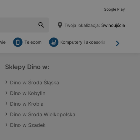
Google Play
Twoja lokalizacja:
Świnoujście
wie
Telecom
Komputery i akcesoria
Sklepy
Dalej
Sklepy Dino w:
Dino w Środa Śląska
Dino w Kobylin
Dino w Krobia
Dino w Środa Wielkopolska
Dino w Szadek