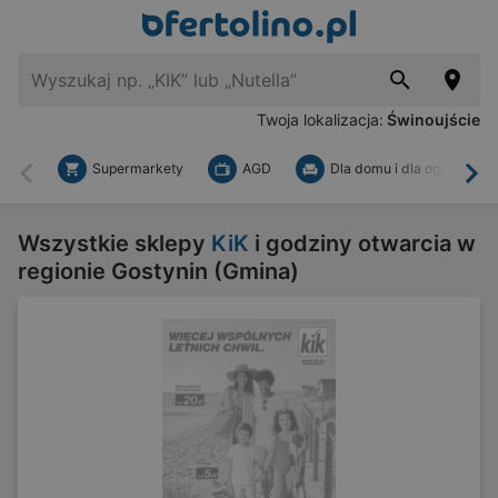
Twoja lokalizacja:
Świnoujście
Supermarkety
AGD
Dla domu i dla ogrodu
Wstecz
Dal
Wszystkie sklepy
KiK
i godziny otwarcia w
regionie Gostynin (Gmina)