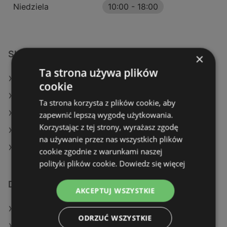
Niedziela
10:00
-
18:00
Sklepy KiK w:
×
Ta strona używa plików
KiK w Dąbrowa Tarnowska
cookie
KiK w Lidzbark Warmiński (Gmina)
Ta strona korzysta z plików cookie, aby
KiK w Olecko
zapewnić lepszą wygodę użytkowania.
Korzystając z tej strony, wyrażasz zgodę
KiK w Police
na używanie przez nas wszystkich plików
KiK w Pabianice (Gmina)
cookie zgodnie z warunkami naszej
polityki plików cookie.
Dowiedz się więcej
Dodatkowe łącza
AKCEPTUJ WSZYSTKIE
Oferty KiK
ODRZUĆ WSZYSTKIE
Sklepy KiK w Police