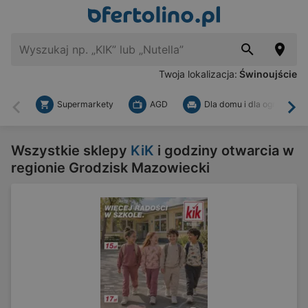
Twoja lokalizacja:
Świnoujście
Supermarkety
AGD
Dla domu i dla ogrodu
Wstecz
Dal
Wszystkie sklepy
KiK
i godziny otwarcia w
regionie Grodzisk Mazowiecki