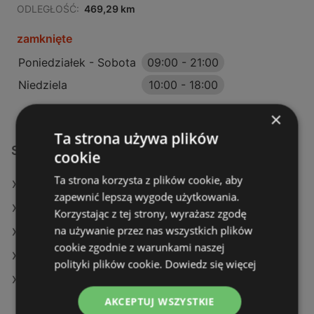
ODLEGŁOŚĆ:
469,29 km
zamknięte
Poniedziałek - Sobota
09:00
-
21:00
Niedziela
10:00
-
18:00
×
Ta strona używa plików
Sklepy KiK w:
cookie
Ta strona korzysta z plików cookie, aby
KiK w Podgórzyn
zapewnić lepszą wygodę użytkowania.
KiK w Osielsko
Korzystając z tej strony, wyrażasz zgodę
na używanie przez nas wszystkich plików
KiK w Stęszew
cookie zgodnie z warunkami naszej
KiK w Wągrowiec (Gmina)
polityki plików cookie.
Dowiedz się więcej
KiK w Święciechowa
AKCEPTUJ WSZYSTKIE