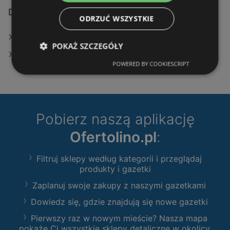
Dodatkowe łącza
ODRZUĆ WSZYSTKIE
Oferty KiK
POKAŻ SZCZEGÓŁY
Sklepy KiK w Police
POWERED BY COOKIESCRIPT
Pobierz naszą aplikację
Ofertolino.pl
:
Filtruj sklepy według kategorii i przeglądaj
produkty i gazetki
Zaplanuj swoje zakupy z naszymi gazetkami
Dowiedz się, gdzie znajdują się nowe gazetki
Pierwszy raz w nowym mieście? Nasza mapa
pokaże Ci wszystkie sklepy detaliczne w okolicy.