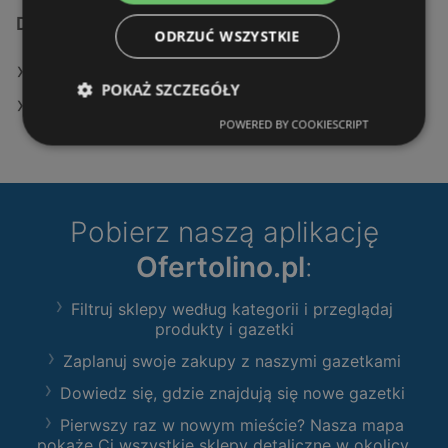
Dodatkowe łącza
ODRZUĆ WSZYSTKIE
Oferty KiK
POKAŻ SZCZEGÓŁY
Sklepy KiK w Police
POWERED BY COOKIESCRIPT
Pobierz naszą aplikację
Ofertolino.pl
:
Filtruj sklepy według kategorii i przeglądaj
produkty i gazetki
Zaplanuj swoje zakupy z naszymi gazetkami
Dowiedz się, gdzie znajdują się nowe gazetki
Pierwszy raz w nowym mieście? Nasza mapa
pokaże Ci wszystkie sklepy detaliczne w okolicy.