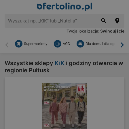
Twoja lokalizacja:
Świnoujście
Supermarkety
AGD
Dla domu i dla ogrodu
Wstecz
Dal
Wszystkie sklepy
KiK
i godziny otwarcia w
regionie Pułtusk