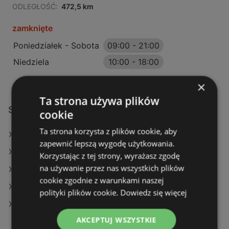
ODLEGŁOŚĆ:
472,5 km
zamknięte
Poniedziałek - Sobota
09:00
-
21:00
Niedziela
10:00
-
18:00
×
Ta strona używa plików
Sklepy KiK w:
cookie
Ta strona korzysta z plików cookie, aby
KiK w Wieliczka
zapewnić lepszą wygodę użytkowania.
KiK w Namysłów
Korzystając z tej strony, wyrażasz zgodę
na używanie przez nas wszystkich plików
KiK w Ostrów Wielkopolski (Gmina)
cookie zgodnie z warunkami naszej
KiK w Opoczno
polityki plików cookie.
Dowiedz się więcej
KiK w Skierniewice
AKCEPTUJ WSZYSTKIE