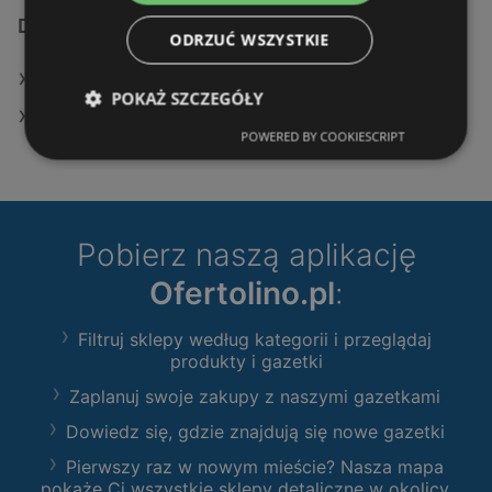
Dodatkowe łącza
ODRZUĆ WSZYSTKIE
Oferty KiK
POKAŻ SZCZEGÓŁY
Sklepy KiK w Police
POWERED BY COOKIESCRIPT
Pobierz naszą aplikację
Ofertolino.pl
:
Filtruj sklepy według kategorii i przeglądaj
produkty i gazetki
Zaplanuj swoje zakupy z naszymi gazetkami
Dowiedz się, gdzie znajdują się nowe gazetki
Pierwszy raz w nowym mieście? Nasza mapa
pokaże Ci wszystkie sklepy detaliczne w okolicy.