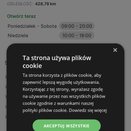
ODLEGŁOŚĆ:
428,78 km
Otwórz teraz
Poniedziałek - Sobota
09:00
-
20:00
Niedziela
10:00
-
18:00
×
Ta strona używa plików
Sklepy KiK w:
cookie
Ta strona korzysta z plików cookie, aby
KiK w Brzesko
zapewnić lepszą wygodę użytkowania.
KiK w Brzeszcze
Korzystając z tej strony, wyrażasz zgodę
na używanie przez nas wszystkich plików
KiK w Libiąż
cookie zgodnie z warunkami naszej
KiK w Gniezno (Gmina)
polityki plików cookie.
Dowiedz się więcej
KiK w Pełczyce
AKCEPTUJ WSZYSTKIE