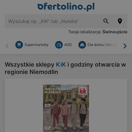
Twoja lokalizacja:
Świnoujście
Supermarkety
AGD
Dla domu i dla ogrodu
Wstecz
Dal
Wszystkie sklepy
KiK
i godziny otwarcia w
regionie Niemodlin