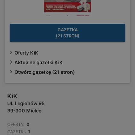
GAZETKA
(21 STRON)
Oferty KiK
Aktualne gazetki KiK
Otwórz gazetkę (21 stron)
KiK
Ul. Legionów 95
39-300 Mielec
OFERTY:
0
GAZETKI:
1