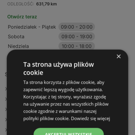
ODLEGŁOŚĆ:
631,79 km
Otwórz teraz
Poniedziałek - Piątek
09:00
-
20:00
Sobota
09:00
-
19:00
Niedziela
10:00
-
18:00
×
Ta strona używa plików
cookie
Sklepy KiK w:
Ta strona korzysta z plików cookie, aby
KiK w Osielsko
zapewnić lepszą wygodę użytkowania.
Korzystając z tej strony, wyrażasz zgodę
KiK w Włocławek
na używanie przez nas wszystkich plików
KiK w Szamotuły
cookie zgodnie z warunkami naszej
polityki plików cookie.
Dowiedz się więcej
KiK w Aleksandrów Łódzki
KiK w Zduńska Wola (Gmina)
AKCEPTUJ WSZYSTKIE