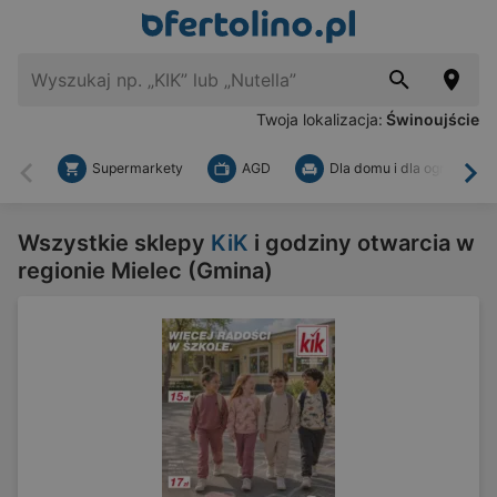
Twoja lokalizacja:
Świnoujście
Supermarkety
AGD
Dla domu i dla ogrodu
Wstecz
Dal
Wszystkie sklepy
KiK
i godziny otwarcia w
regionie Mielec (Gmina)