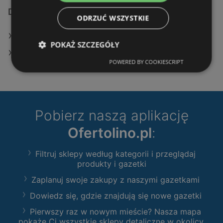
Dodatkowe łącza
ODRZUĆ WSZYSTKIE
Oferty KiK
POKAŻ SZCZEGÓŁY
Sklepy KiK w Police
POWERED BY COOKIESCRIPT
Pobierz naszą aplikację
Ofertolino.pl
:
Filtruj sklepy według kategorii i przeglądaj
produkty i gazetki
Zaplanuj swoje zakupy z naszymi gazetkami
Dowiedz się, gdzie znajdują się nowe gazetki
Pierwszy raz w nowym mieście? Nasza mapa
pokaże Ci wszystkie sklepy detaliczne w okolicy.