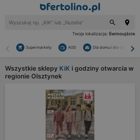
Twoja lokalizacja:
Świnoujście
Supermarkety
AGD
Dla domu i dla ogrodu
Wstecz
Dal
Wszystkie sklepy
KiK
i godziny otwarcia w
regionie Olsztynek