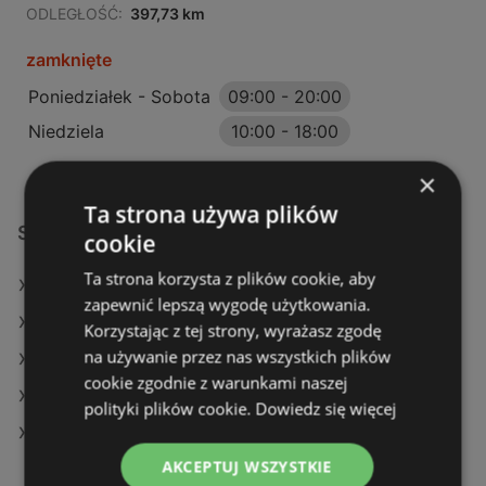
ODLEGŁOŚĆ:
397,73 km
zamknięte
Poniedziałek - Sobota
09:00
-
20:00
Niedziela
10:00
-
18:00
×
Ta strona używa plików
Sklepy KiK w:
cookie
Ta strona korzysta z plików cookie, aby
KiK w Łuków (Gmina)
zapewnić lepszą wygodę użytkowania.
KiK w Santok
Korzystając z tej strony, wyrażasz zgodę
na używanie przez nas wszystkich plików
KiK w Szprotawa
cookie zgodnie z warunkami naszej
KiK w Opinogóra Górna
polityki plików cookie.
Dowiedz się więcej
KiK w Trzebiatów
AKCEPTUJ WSZYSTKIE