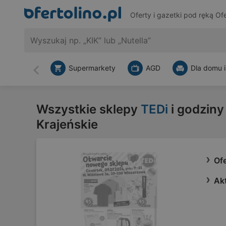
Oferty i gazetki pod ręką
Ofe
Supermarkety
AGD
Dla domu i
Wstecz
Wszystkie sklepy
TEDi
i godziny
Krajeńskie
Of
Ak