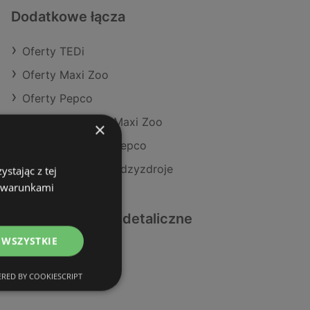
Dodatkowe łącza
Oferty TEDi
Oferty Maxi Zoo
Oferty Pepco
Aktualne gazetki Maxi Zoo
×
Aktualne gazetki Pepco
Sklepy TEDi w Międzyzdroje
stając z tej
z warunkami
Podobne sklepy detaliczne
 WSZYSTKIE
Oferty Maxi Zoo
Oferty Pepco
RED BY COOKIESCRIPT