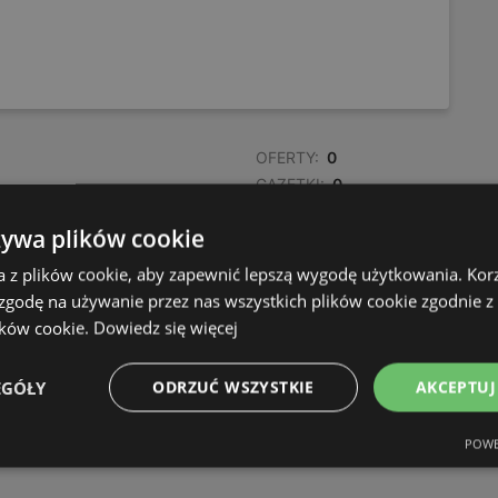
OFERTY:
0
GAZETKI:
0
ODLEGŁOŚĆ:
221,64 km
żywa plików cookie
a z plików cookie, aby zapewnić lepszą wygodę użytkowania. Korzy
 zgodę na używanie przez nas wszystkich plików cookie zgodnie 
ików cookie.
Dowiedz się więcej
EGÓŁY
ODRZUĆ WSZYSTKIE
AKCEPTUJ
POWE