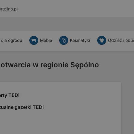
rtolino.pl
 dla ogrodu
Meble
Kosmetyki
Odzież i obu
 otwarcia w regionie Sępólno
erty TEDi
tualne gazetki TEDi