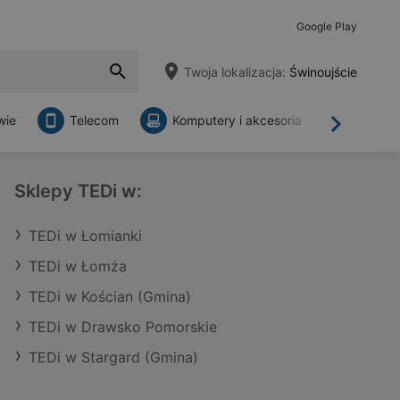
Google Play
Twoja lokalizacja:
Świnoujście
wie
Telecom
Komputery i akcesoria
Sklepy
Dalej
Sklepy TEDi w:
TEDi w Łomianki
TEDi w Łomża
TEDi w Kościan (Gmina)
TEDi w Drawsko Pomorskie
TEDi w Stargard (Gmina)