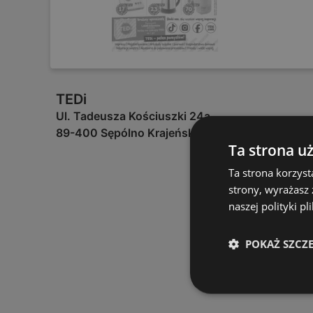
TEDi
Ul. Tadeusza Kościuszki 24a
89-400 Sępólno Krajeńskie
Ta strona u
Ta strona korzyst
strony, wyrażasz
naszej polityki pl
POKAŻ SZCZ