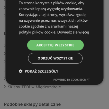
Ta strona korzysta z plików cookie, aby
TEDi w Grębów
zapewnić lepszą wygodę użytkowania.
Korzystając z tej strony, wyrażasz zgodę
TEDi w Kościan (Gmina)
na używanie przez nas wszystkich plików
cookie zgodnie z warunkami naszej
polityki plików cookie.
Dowiedz się więcej
Dodatkowe łącza
AKCEPTUJ WSZYSTKIE
Oferty TEDi
Oferty Maxi Zoo
ODRZUĆ WSZYSTKIE
Oferty Pepco
Aktualne gazetki Maxi Zoo
POKAŻ SZCZEGÓŁY
Aktualne gazetki Pepco
POWERED BY COOKIESCRIPT
Sklepy TEDi w Międzyzdroje
Podobne sklepy detaliczne