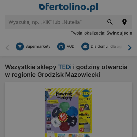
Twoja lokalizacja:
Świnoujście
Supermarkety
AGD
Dla domu i dla ogrodu
Wstecz
Dal
Wszystkie sklepy
TEDi
i godziny otwarcia
w regionie Grodzisk Mazowiecki