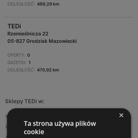
ODLEGŁOŚĆ:
469,29 km
TEDi
Rzemieślnicza 22
05-827 Grodzisk Mazowiecki
OFERTY:
0
GAZETKI:
1
ODLEGŁOŚĆ:
470,92 km
Sklepy TEDi w:
×
TEDi w Kobierzyce
Ta strona używa plików
TEDi w Głusk
cookie
TEDi w Garwolin (Gmina)