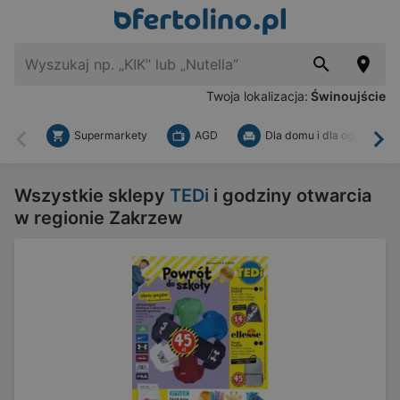
Twoja lokalizacja:
Świnoujście
Supermarkety
AGD
Dla domu i dla ogrodu
Wstecz
Dal
Wszystkie sklepy
TEDi
i godziny otwarcia
w regionie Zakrzew