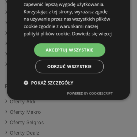
Oferty Action
zapewnić lepszą wygodę użytkowania.
Korzystając z tej strony, wyrażasz zgodę
Oferty Auchan
na używanie przez nas wszystkich plików
Aktualne gazetki Makro
cookie zgodnie z warunkami naszej
polityki plików cookie.
Dowiedz się więcej
Aktualne gazetki Auchan
Aktualne gazetki Carrefour
AKCEPTUJ WSZYSTKIE
Aktualne gazetki Lidl
Aktualne gazetki Gram Market
ODRZUĆ WSZYSTKIE
POKAŻ SZCZEGÓŁY
Podobne sklepy detaliczne
POWERED BY COOKIESCRIPT
Oferty Aldi
Oferty Makro
Oferty Selgros
Oferty Dealz