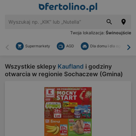
Twoja lokalizacja:
Świnoujście
Supermarkety
AGD
Dla domu i dla ogrodu
Wstecz
Dal
Wszystkie sklepy
Kaufland
i godziny
otwarcia w regionie Sochaczew (Gmina)