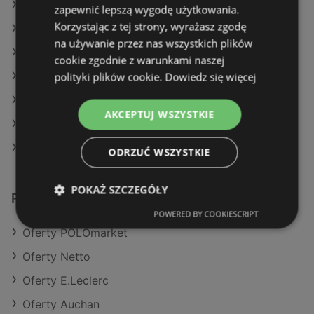
Oferty Dealz
zapewnić lepszą wygodę użytkowania.
Korzystając z tej strony, wyrażasz zgodę
Oferty E.Leclerc
na używanie przez nas wszystkich plików
Aktualne gazetki Auchan
cookie zgodnie z warunkami naszej
polityki plików cookie.
Dowiedz się więcej
Aktualne gazetki Eurocash
Aktualne gazetki Carrefour
AKCEPTUJ WSZYSTKIE
Aktualne gazetki Stokrotka
Aktualne gazetki Action
ODRZUĆ WSZYSTKIE
POKAŻ SZCZEGÓŁY
Podobne sklepy detaliczne
POWERED BY COOKIESCRIPT
Oferty POLOmarket
Oferty Netto
Oferty E.Leclerc
Oferty Auchan