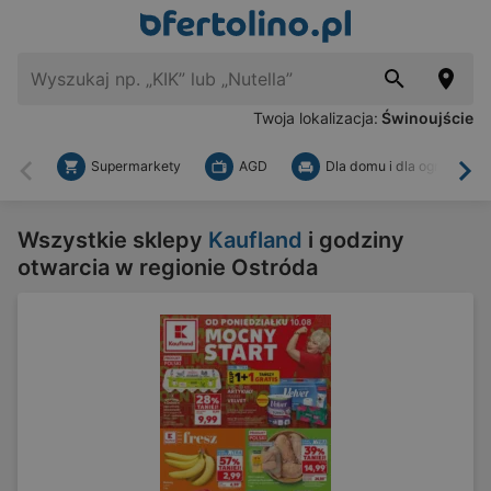
Twoja lokalizacja:
Świnoujście
Supermarkety
AGD
Dla domu i dla ogrodu
Wstecz
Dal
Wszystkie sklepy
Kaufland
i godziny
otwarcia w regionie Ostróda