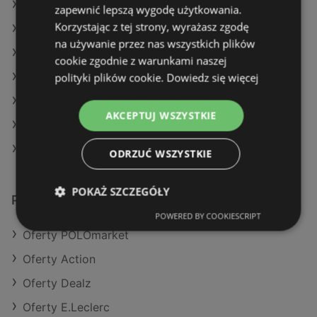
Oferty Dino
zapewnić lepszą wygodę użytkowania.
Korzystając z tej strony, wyrażasz zgodę
Oferty Auchan
na używanie przez nas wszystkich plików
Aktualne gazetki Selgros
cookie zgodnie z warunkami naszej
polityki plików cookie.
Dowiedz się więcej
Aktualne gazetki Carrefour
Aktualne gazetki Netto
AKCEPTUJ WSZYSTKIE
Aktualne gazetki Eurocash
Aktualne gazetki Stokrotka
ODRZUĆ WSZYSTKIE
POKAŻ SZCZEGÓŁY
Podobne sklepy detaliczne
POWERED BY COOKIESCRIPT
Oferty POLOmarket
Oferty Action
Oferty Dealz
Oferty E.Leclerc