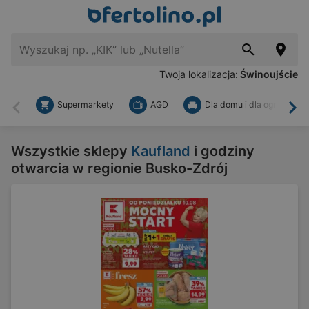
Twoja lokalizacja:
Świnoujście
Supermarkety
AGD
Dla domu i dla ogrodu
Wstecz
Dal
Wszystkie sklepy
Kaufland
i godziny
otwarcia w regionie Busko-Zdrój