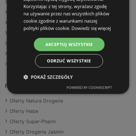
Oferty Hebe
Korzystając z tej strony, wyrażasz zgodę
Oferty Drogeria Jasmin
na używanie przez nas wszystkich plików
cookie zgodnie z warunkami naszej
Aktualne gazetki Hebe
polityki plików cookie.
Dowiedz się więcej
Aktualne gazetki Natura Drogerie
Aktualne gazetki Super-Pharm
AKCEPTUJ WSZYSTKIE
Aktualne gazetki Drogeria Jasmin
ODRZUĆ WSZYSTKIE
Sklepy Rossmann w Międzyzdroje
POKAŻ SZCZEGÓŁY
Podobne sklepy detaliczne
POWERED BY COOKIESCRIPT
Oferty Natura Drogerie
Oferty Hebe
Oferty Super-Pharm
Oferty Drogeria Jasmin