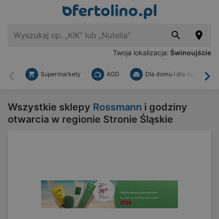
Twoja lokalizacja:
Świnoujście
Supermarkety
AGD
Dla domu i dla ogrodu
Wstecz
Dal
Wszystkie sklepy
Rossmann
i godziny
otwarcia w regionie Stronie Śląskie