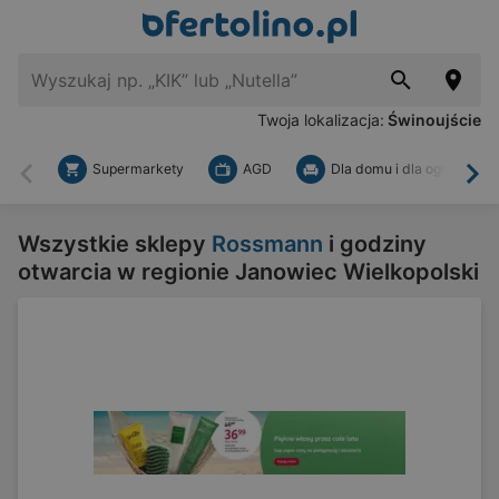
Twoja lokalizacja:
Świnoujście
Supermarkety
AGD
Dla domu i dla ogrodu
Wstecz
Dal
Wszystkie sklepy
Rossmann
i godziny
otwarcia w regionie Janowiec Wielkopolski