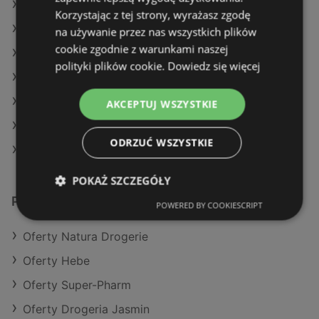
Oferty Hebe
Korzystając z tej strony, wyrażasz zgodę
Oferty Super-Pharm
na używanie przez nas wszystkich plików
cookie zgodnie z warunkami naszej
Aktualne gazetki Drogeria Jasmin
polityki plików cookie.
Dowiedz się więcej
Aktualne gazetki Natura Drogerie
Aktualne gazetki Super-Pharm
AKCEPTUJ WSZYSTKIE
Aktualne gazetki Hebe
ODRZUĆ WSZYSTKIE
Sklepy Rossmann w Międzyzdroje
POKAŻ SZCZEGÓŁY
Podobne sklepy detaliczne
POWERED BY COOKIESCRIPT
Oferty Natura Drogerie
Oferty Hebe
Oferty Super-Pharm
Oferty Drogeria Jasmin