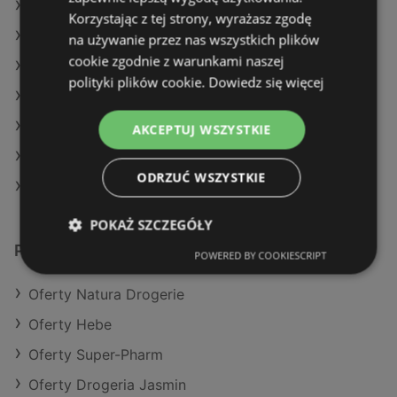
Oferty Super-Pharm
Korzystając z tej strony, wyrażasz zgodę
Oferty Drogeria Jasmin
na używanie przez nas wszystkich plików
cookie zgodnie z warunkami naszej
Aktualne gazetki Natura Drogerie
polityki plików cookie.
Dowiedz się więcej
Aktualne gazetki Drogeria Jasmin
Aktualne gazetki Hebe
AKCEPTUJ WSZYSTKIE
Aktualne gazetki Super-Pharm
ODRZUĆ WSZYSTKIE
Sklepy Rossmann w Międzyzdroje
POKAŻ SZCZEGÓŁY
Podobne sklepy detaliczne
POWERED BY COOKIESCRIPT
Oferty Natura Drogerie
Oferty Hebe
Oferty Super-Pharm
Oferty Drogeria Jasmin