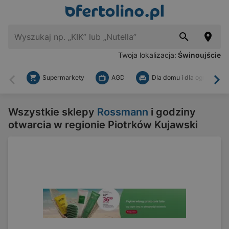
Twoja lokalizacja:
Świnoujście
Supermarkety
AGD
Dla domu i dla ogrodu
Wstecz
Dal
Wszystkie sklepy
Rossmann
i godziny
otwarcia w regionie Piotrków Kujawski