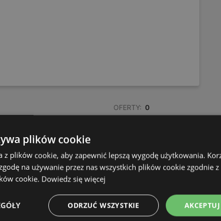
OFERTY:
0
GAZETKI:
1
ODLEGŁOŚĆ:
684,71 km
żywa plików cookie
a z plików cookie, aby zapewnić lepszą wygodę użytkowania. Korzy
OFERTY:
0
 zgodę na używanie przez nas wszystkich plików cookie zgodnie 
GAZETKI:
1
ików cookie.
Dowiedz się więcej
ODLEGŁOŚĆ:
684,82 km
EGÓŁY
ODRZUĆ WSZYSTKIE
AKCEPTUJ