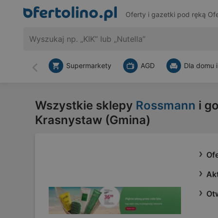
Oferty i gazetki pod ręką
Ofe
Supermarkety
AGD
Dla domu i
Wstecz
Wszystkie sklepy
Rossmann
i g
Krasnystaw (Gmina)
Of
Ak
Otw