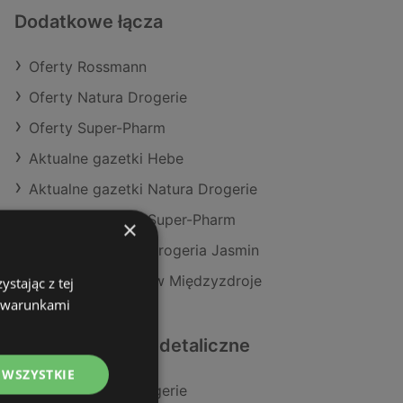
Dodatkowe łącza
Oferty Rossmann
Oferty Natura Drogerie
Oferty Super-Pharm
Aktualne gazetki Hebe
Aktualne gazetki Natura Drogerie
Aktualne gazetki Super-Pharm
×
Aktualne gazetki Drogeria Jasmin
Sklepy Rossmann w Międzyzdroje
stając z tej
z warunkami
Podobne sklepy detaliczne
 WSZYSTKIE
Oferty Natura Drogerie