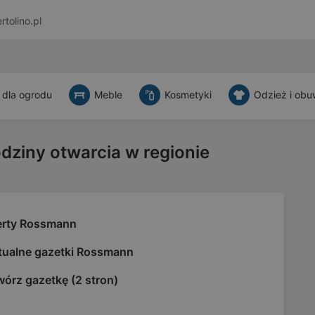
rtolino.pl
 dla ogrodu
Meble
Kosmetyki
Odzież i obu
odziny otwarcia w regionie
erty Rossmann
tualne gazetki Rossmann
órz gazetkę (2 stron)