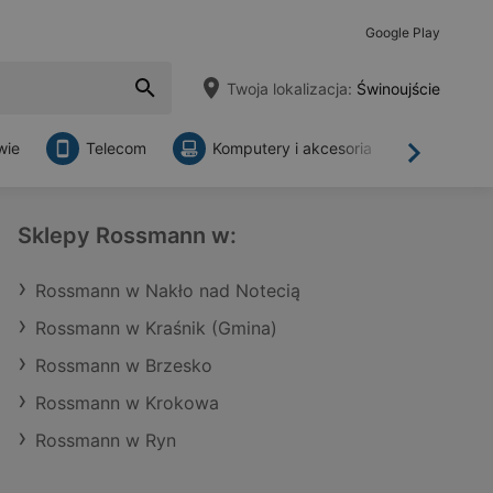
Google Play
Twoja lokalizacja:
Świnoujście
wie
Telecom
Komputery i akcesoria
Sklepy
Dalej
Sklepy Rossmann w:
Rossmann w Nakło nad Notecią
Rossmann w Kraśnik (Gmina)
Rossmann w Brzesko
Rossmann w Krokowa
Rossmann w Ryn