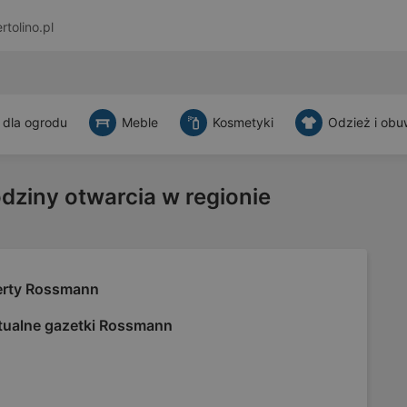
rtolino.pl
 dla ogrodu
Meble
Kosmetyki
Odzież i obu
odziny otwarcia w regionie
erty Rossmann
tualne gazetki Rossmann