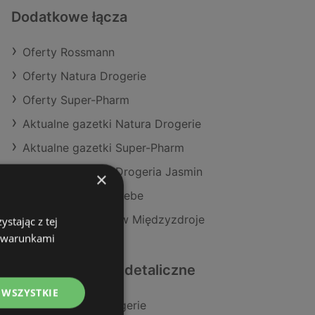
Dodatkowe łącza
Oferty Rossmann
Oferty Natura Drogerie
Oferty Super-Pharm
Aktualne gazetki Natura Drogerie
Aktualne gazetki Super-Pharm
Aktualne gazetki Drogeria Jasmin
×
Aktualne gazetki Hebe
Sklepy Rossmann w Międzyzdroje
stając z tej
z warunkami
Podobne sklepy detaliczne
 WSZYSTKIE
Oferty Natura Drogerie