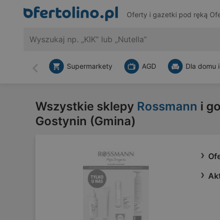
Oferty i gazetki pod ręką
Ofe
Supermarkety
AGD
Dla domu i
Wstecz
Wszystkie sklepy
Rossmann
i g
Gostynin (Gmina)
Of
Ak