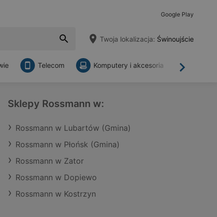
Google Play
Twoja lokalizacja:
Świnoujście
wie
Telecom
Komputery i akcesoria
Sklepy
Dalej
Sklepy Rossmann w:
Rossmann w Lubartów (Gmina)
Rossmann w Płońsk (Gmina)
Rossmann w Zator
Rossmann w Dopiewo
Rossmann w Kostrzyn