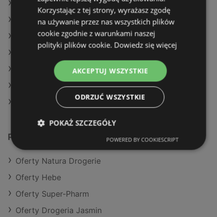
Oferty Hebe
Korzystając z tej strony, wyrażasz zgodę
Oferty Super-Pharm
na używanie przez nas wszystkich plików
cookie zgodnie z warunkami naszej
Aktualne gazetki Drogeria Jasmin
polityki plików cookie.
Dowiedz się więcej
Aktualne gazetki Natura Drogerie
Aktualne gazetki Hebe
AKCEPTUJ WSZYSTKIE
Aktualne gazetki Super-Pharm
ODRZUĆ WSZYSTKIE
Sklepy Rossmann w Międzyzdroje
POKAŻ SZCZEGÓŁY
Podobne sklepy detaliczne
POWERED BY COOKIESCRIPT
Oferty Natura Drogerie
Oferty Hebe
Oferty Super-Pharm
Oferty Drogeria Jasmin