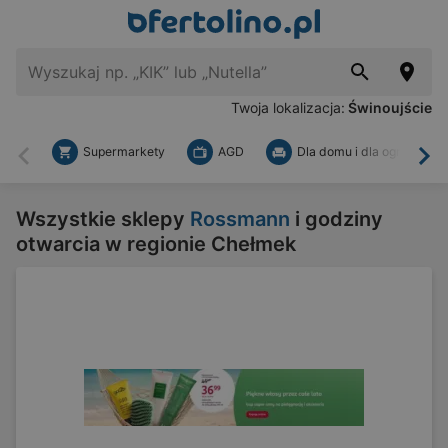
Twoja lokalizacja:
Świnoujście
Supermarkety
AGD
Dla domu i dla ogrodu
Wstecz
Dal
Wszystkie sklepy
Rossmann
i godziny
otwarcia w regionie Chełmek