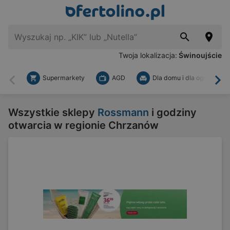
Twoja lokalizacja:
Świnoujście
Supermarkety
AGD
Dla domu i dla ogrodu
Wstecz
Dal
Wszystkie sklepy
Rossmann
i godziny
otwarcia w regionie Chrzanów