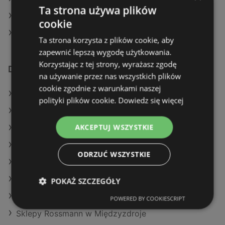
Ta strona używa plików
Rossmann w Radomyśl Wielki
cookie
Rossmann w Czarna Białostocka
Ta strona korzysta z plików cookie, aby
zapewnić lepszą wygodę użytkowania.
Korzystając z tej strony, wyrażasz zgodę
Dodatkowe łącza
na używanie przez nas wszystkich plików
cookie zgodnie z warunkami naszej
Oferty Rossmann
polityki plików cookie.
Dowiedz się więcej
Oferty Natura Drogerie
AKCEPTUJ WSZYSTKIE
Oferty Hebe
Aktualne gazetki Hebe
ODRZUĆ WSZYSTKIE
Aktualne gazetki Drogeria Jasmin
Aktualne gazetki Natura Drogerie
POKAŻ SZCZEGÓŁY
Aktualne gazetki Super-Pharm
POWERED BY COOKIESCRIPT
Sklepy Rossmann w Międzyzdroje