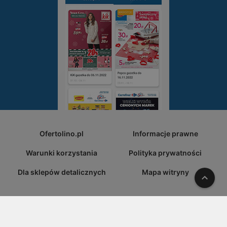
Ofertolino.pl
Informacje prawne
Warunki korzystania
Polityka prywatności
Dla sklepów detalicznych
Mapa witryny
W gó