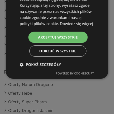
Oferty Hebe
Korzystając z tej strony, wyrażasz zgodę
Oferty Super-Pharm
na używanie przez nas wszystkich plików
cookie zgodnie z warunkami naszej
Aktualne gazetki Drogeria Jasmin
polityki plików cookie.
Dowiedz się więcej
Aktualne gazetki Hebe
Aktualne gazetki Super-Pharm
AKCEPTUJ WSZYSTKIE
Aktualne gazetki Natura Drogerie
ODRZUĆ WSZYSTKIE
Sklepy Rossmann w Międzyzdroje
POKAŻ SZCZEGÓŁY
Podobne sklepy detaliczne
POWERED BY COOKIESCRIPT
Oferty Natura Drogerie
Oferty Hebe
Oferty Super-Pharm
Oferty Drogeria Jasmin