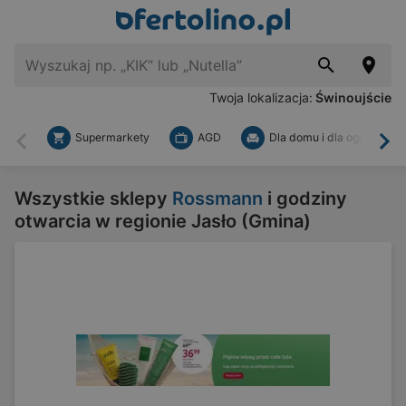
Twoja lokalizacja:
Świnoujście
Supermarkety
AGD
Dla domu i dla ogrodu
Wstecz
Dal
Wszystkie sklepy
Rossmann
i godziny
otwarcia w regionie Jasło (Gmina)