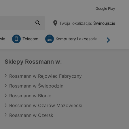
Google Play
Twoja lokalizacja:
Świnoujście
wie
Telecom
Komputery i akcesoria
Sklepy
Dalej
Sklepy Rossmann w:
Rossmann w Rejowiec Fabryczny
Rossmann w Świebodzin
Rossmann w Błonie
Rossmann w Ożarów Mazowiecki
Rossmann w Czersk