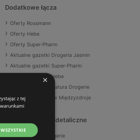
Dodatkowe łącza
Oferty Rossmann
Oferty Hebe
Oferty Super-Pharm
Aktualne gazetki Drogeria Jasmin
Aktualne gazetki Super-Pharm
Aktualne gazetki Hebe
×
Aktualne gazetki Natura Drogerie
Sklepy Rossmann w Międzyzdroje
stając z tej
z warunkami
Podobne sklepy detaliczne
 WSZYSTKIE
Oferty Natura Drogerie