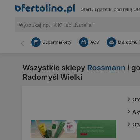
Oferty i gazetki pod ręką
Ofe
Supermarkety
AGD
Dla domu i
Wstecz
Wszystkie sklepy
Rossmann
i g
Radomyśl Wielki
Of
Ak
Otw