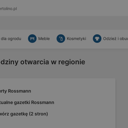
rtolino.pl
 dla ogrodu
Meble
Kosmetyki
Odzież i obu
odziny otwarcia w regionie
erty Rossmann
tualne gazetki Rossmann
órz gazetkę (2 stron)