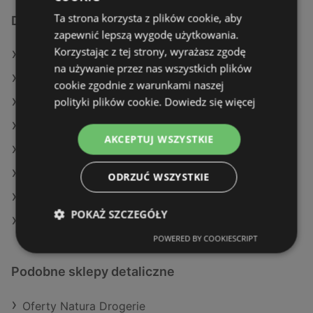
Ta strona korzysta z plików cookie, aby
Dodatkowe łącza
zapewnić lepszą wygodę użytkowania.
Korzystając z tej strony, wyrażasz zgodę
Oferty Rossmann
na używanie przez nas wszystkich plików
Oferty Super-Pharm
cookie zgodnie z warunkami naszej
polityki plików cookie.
Dowiedz się więcej
Oferty Drogeria Jasmin
Aktualne gazetki Super-Pharm
AKCEPTUJ WSZYSTKIE
Aktualne gazetki Natura Drogerie
Aktualne gazetki Drogeria Jasmin
ODRZUĆ WSZYSTKIE
Aktualne gazetki Hebe
POKAŻ SZCZEGÓŁY
Sklepy Rossmann w Międzyzdroje
POWERED BY COOKIESCRIPT
Podobne sklepy detaliczne
Oferty Natura Drogerie