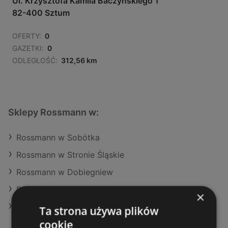
Ul. Krzysztofa Kamila Baczyńskiego 1
82-400 Sztum
OFERTY:
0
GAZETKI:
0
ODLEGŁOŚĆ:
312,56 km
Sklepy Rossmann w:
Rossmann w Sobótka
Rossmann w Stronie Śląskie
Rossmann w Dobiegniew
Rossmann w Stary Sącz
×
Rossmann w Wolbrom
Ta strona używa plików
cookie