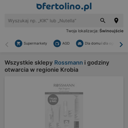
Twoja lokalizacja:
Świnoujście
Supermarkety
AGD
Dla domu i dla ogrodu
Wstecz
Dal
Wszystkie sklepy
Rossmann
i godziny
otwarcia w regionie Krobia